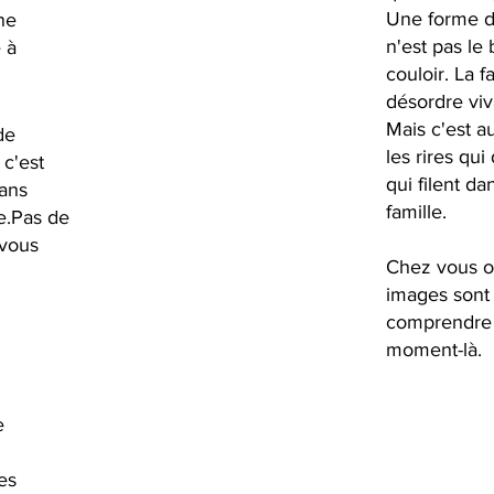
Une forme d
une
n'est pas le
 à
couloir. La 
désordre viv
Mais c'est a
de
les rires qu
 c'est
qui filent d
dans
famille.
te.Pas de
 vous
Chez vous ou
images sont 
comprendre a
moment-là.
e
es