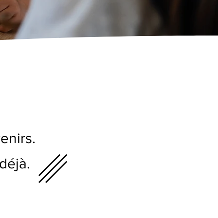
enirs.
​␥
déjà.