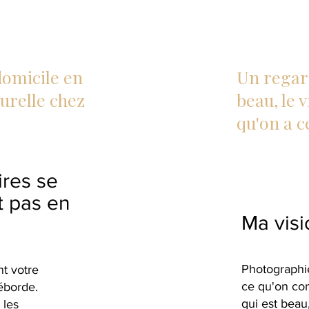
domicile en
Un regard
urelle chez
beau, le 
qu'on a c
ires se
t pas en
Ma visi
Photographie
nt votre
ce qu'on conn
déborde.
qui est beau
 les